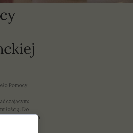
ocy
ckiej
ieło Pomocy
iadczającym:
miłością. Do
 Pan Andrzej Duda