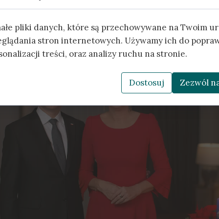
 pragną nam przekazać te oto słowa:
małe pliki danych, które są przechowywane na Twoim u
eglądania stron internetowych. Używamy ich do popraw
onalizacji treści, oraz analizy ruchu na stronie.
Dostosuj
Zezwól na