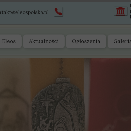
ntakt@eleospolska.pl
 Eleos
Aktualności
Ogłoszenia
Galeri
 nas
arząd
tatut
truktura
istoria
wiadectwa