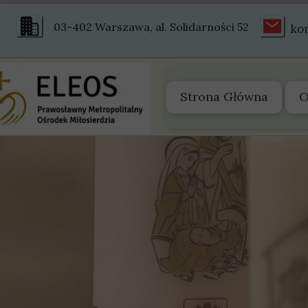
03-402 Warszawa, al. Solidarności 52
ko
Strona Główna
O
O
Z
S
S
H
Ś