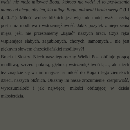
widzi, nie może miłować Boga, którego nie widzi. A to przykazanie
mamy od niego, aby ten, kto miłuje Boga, miłował i brata swego”
(I J
4,20-21). Miłość wobec bliźnich jest więc nie mniej ważną cechą
postu niż modlitwa i wstrzemięźliwość. Jakiż pożytek z niejedzenia
mięsa, jeśli nie przestaniemy „kąsać” naszych braci. Czyż ręka
wspierająca słabych, zagubionych, chorych, samotnych… nie jest
pięknym słowem chrześcijańskiej modlitwy?!
Bracia i Siostry. Niech nasz tegoroczny Wielki Post obfituje gorącą
modlitwą, szczerą pokorą, głęboką wstrzemięźliwością…, ale niech
też znajdzie się w nim miejsce na miłość do Boga i Jego ziemskich
dzieci, naszych bliźnich. Okażmy im nasze zrozumienie, cierpliwość,
wyrozumiałość i jak najwięcej miłości obfitującej w dzieła
miłosierdzia.