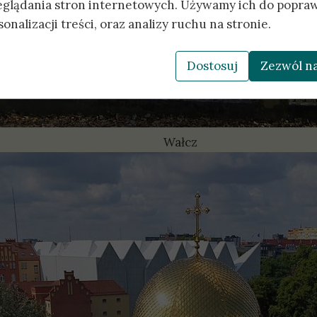
eglądania stron internetowych. Używamy ich do popraw
onalizacji treści, oraz analizy ruchu na stronie.
Dostosuj
Zezwól na
Wałcz