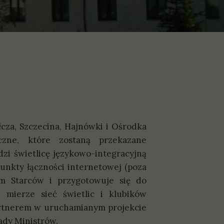
cza, Szczecina, Hajnówki i Ośrodka
iczne, które zostaną przekazane
zi świetlicę językowo-integracyjną
unkty łączności internetowej (poza
om Starców i przygotowuje się do
 mierze sieć świetlic i klubików
partnerem w uruchamianym projekcie
ady Ministrów.