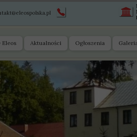
ntakt@eleospolska.pl
 Eleos
Aktualności
Ogłoszenia
Galeri
 nas
arząd
tatut
truktura
istoria
wiadectwa