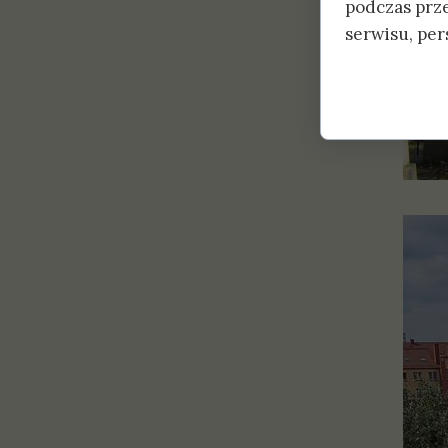
podczas prz
serwisu, pers