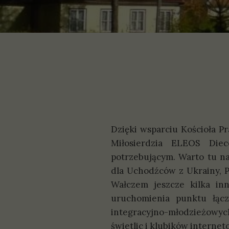
P
S
Dzięki wsparciu Kościoła P
Miłosierdzia ELEOS Diec
potrzebującym. Warto tu na
dla Uchodźców z Ukrainy, P
Wałczem jeszcze kilka in
uruchomienia punktu łącz
integracyjno-młodzieżowych
świetlic i klubików interne