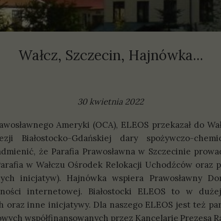
olityki
prawozdania
Wałcz, Szczecin, Hajnówka...
30 kwietnia 2022
rawosławnego Ameryki (OCA), ELEOS przekazał do Wał
ezji Białostocko-Gdańskiej dary spożywczo-chem
dmienić, że Parafia Prawosławna w Szczecinie prowad
arafia w Wałczu Ośrodek Relokacji Uchodźców oraz p
nych inicjatyw). Hajnówka wspiera Prawosławny D
ności internetowej. Białostocki ELEOS to w dużej
 oraz inne inicjatywy. Dla naszego ELEOS jest też 
towych współfinansowanych przez Kancelarię Prezesa R