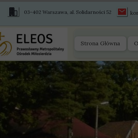
03-402 Warszawa, al. Solidarności 52
ko
Strona Główna
O
O
Z
S
S
H
Ś