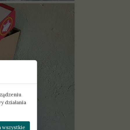
rządzeniu
y działania
 wszystkie