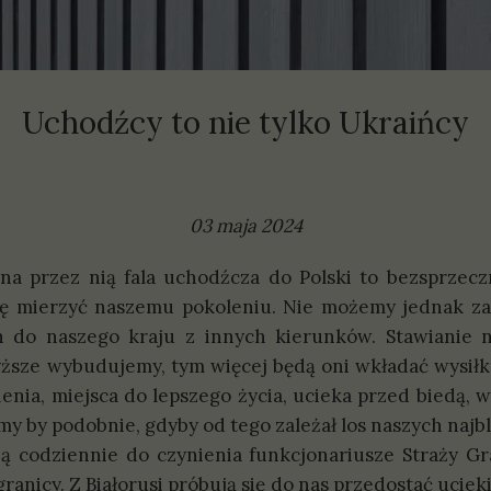
olityki
prawozdania
Uchodźcy to nie tylko Ukraińcy
03 maja 2024
a przez nią fala uchodźcza do Polski to bezsprzeczn
się mierzyć naszemu pokoleniu. Nie możemy jednak za
 do naszego kraju z innych kierunków. Stawianie 
ższe wybudujemy, tym więcej będą oni wkładać wysiłku
nia, miejsca do lepszego życia, ucieka przed biedą, 
śmy by podobnie, gdyby od tego zależał los naszych najb
codziennie do czynienia funkcjonariusze Straży Gr
nicy. Z Białorusi próbują się do nas przedostać uciekin