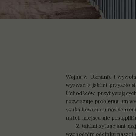
P
S
Wojna w Ukrainie i wywołan
wyzwań z jakimi przyszło 
Uchodźców przybywających
rozwiązuje problemu. Im wy
szuka bowiem u nas schronie
na ich miejscu nie postąpili
Z takimi sytuacjami mają 
wschodnim odcinku naszej gra