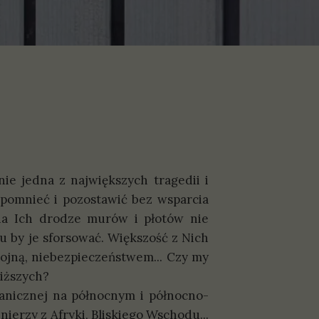
ie jedna z największych tragedii i
pomnieć i pozostawić bez wsparcia
na Ich drodze murów i płotów nie
 by je sforsować. Większość z Nich
wojną, niebezpieczeństwem... Czy my
liższych?
anicznej na północnym i północno-
ierzy z Afryki, Bliskiego Wschodu...