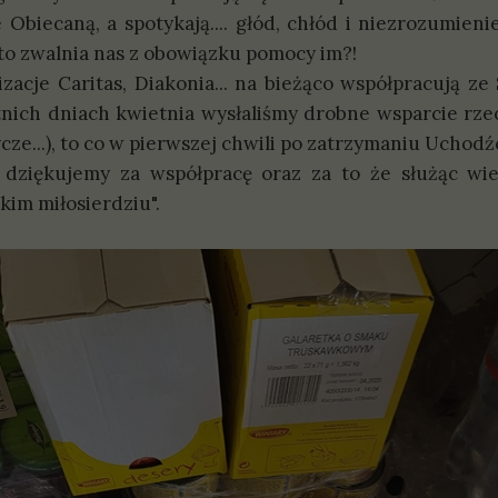
 Obiecaną, a spotykają.... głód, chłód i niezrozumieni
y to zwalnia nas z obowiązku pomocy im?!
e Caritas, Diakonia... na bieżąco współpracują ze S
tnich dniach kwietnia wysłaliśmy drobne wsparcie r
dycze...), to co w pierwszej chwili po zatrzymaniu Uch
ękujemy za współpracę oraz za to że służąc wie
zkim miłosierdziu".