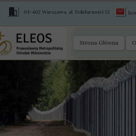
03-402 Warszawa, al. Solidarności 52
ko
Strona Główna
O
O
Z
S
S
H
Ś