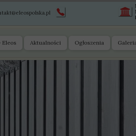
ntakt@eleospolska.pl
 Eleos
Aktualności
Ogłoszenia
Galeri
 nas
arząd
tatut
truktura
istoria
wiadectwa