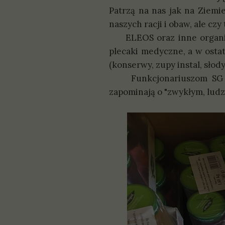
Patrzą na nas jak na Ziemie
naszych racji i obaw, ale cz
ELEOS oraz inne organizacj
plecaki medyczne, a w osta
(konserwy, zupy instal, sło
Funkcjonariuszom SG dzi
zapominają o "zwykłym, lud