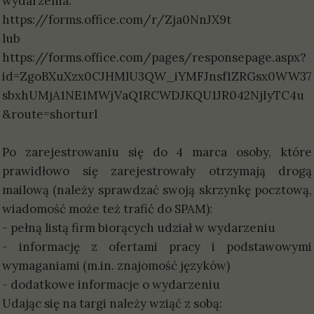
wydarzenia:
https://forms.office.com/r/Zja0NnJX9t
lub
https://forms.office.com/pages/responsepage.aspx?
id=ZgoBXuXzx0CJHMlU3QW_iYMFJnsf1ZRGsx0WW37
sbxhUMjA1NE1MWjVaQ1RCWDJKQU1JR042NjIyTC4u
&route=shorturl
Po zarejestrowaniu się do 4 marca osoby, które
prawidłowo się zarejestrowały otrzymają drogą
mailową (należy sprawdzać swoją skrzynkę pocztową,
wiadomość może też trafić do SPAM):
- pełną listą firm biorących udział w wydarzeniu
- informację z ofertami pracy i podstawowymi
wymaganiami (m.in. znajomość języków)
- dodatkowe informacje o wydarzeniu
Udając się na targi należy wziąć z sobą: