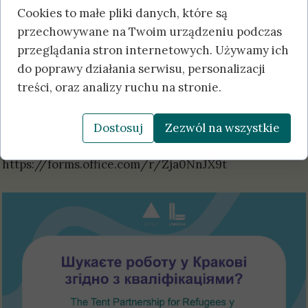
Cookies to małe pliki danych, które są
(Heineken, Aon,Marriott & more), з таких галузей, як:
przechowywane na Twoim urządzeniu podczas
адміністрація, фінанси, готельний бізнес та
przeglądania stron internetowych. Używamy ich
багатоінших!Отримайте поради від експертів,
do poprawy działania serwisu, personalizacji
відвідайте презентації та візьміть участь у
treści, oraz analizy ruchu na stronie.
співбесідах намісці.
📍 Готель Sheraton Grand Krakow🕙 6 березня,
10:00-16:00
Dostosuj
Zezwól na wszystkie
Зареєструватися:
https://forms.office.com/r/Zja0NnJX9t