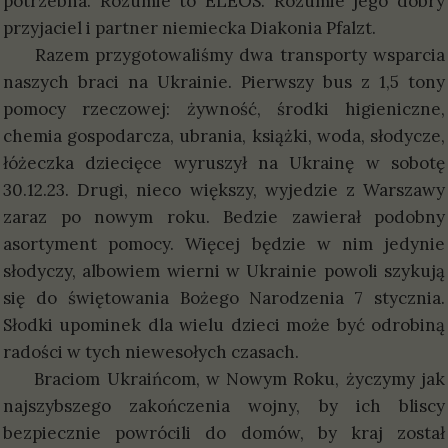
potrzebna. Rozumie to ELEOS. Rozumie jego dobry
przyjaciel i partner niemiecka Diakonia Pfalzt.
Razem przygotowaliśmy dwa transporty wsparcia
naszych braci na Ukrainie. Pierwszy bus z 1,5 tony
pomocy rzeczowej: żywność, środki higieniczne,
chemia gospodarcza, ubrania, książki, woda, słodycze,
łóżeczka dziecięce wyruszył na Ukrainę w sobotę
30.12.23. Drugi, nieco większy, wyjedzie z Warszawy
zaraz po nowym roku. Bedzie zawierał podobny
asortyment pomocy. Więcej będzie w nim jedynie
słodyczy, albowiem wierni w Ukrainie powoli szykują
się do świętowania Bożego Narodzenia 7 stycznia.
Słodki upominek dla wielu dzieci może być odrobiną
radości w tych niewesołych czasach.
Braciom Ukraińcom, w Nowym Roku, życzymy jak
najszybszego zakończenia wojny, by ich bliscy
bezpiecznie powrócili do domów, by kraj został