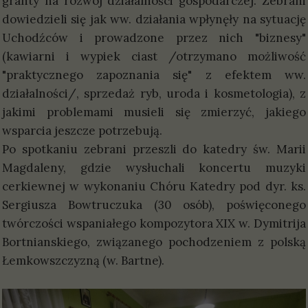
granty na rozwój działalności gospodarczej. Zebrani
dowiedzieli się jak ww. działania wpłynęły na sytuację
Uchodźców i prowadzone przez nich "biznesy"
(kawiarni i wypiek ciast /otrzymano możliwość
"praktycznego zapoznania się" z efektem ww.
działalności/, sprzedaż ryb, uroda i kosmetologia), z
jakimi problemami musieli się zmierzyć, jakiego
wsparcia jeszcze potrzebują.
Po spotkaniu zebrani przeszli do katedry św. Marii
Magdaleny, gdzie wysłuchali koncertu muzyki
cerkiewnej w wykonaniu Chóru Katedry pod dyr. ks.
Sergiusza Bowtruczuka (30 osób), poświęconego
twórczości wspaniałego kompozytora XIX w. Dymitrija
Bortnianskiego, związanego pochodzeniem z polską
Łemkowszczyzną (w. Bartne).