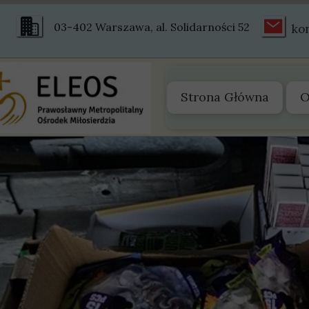
03-402 Warszawa, al. Solidarności 52
ko
Strona Główna
O
O
Z
S
S
H
Ś