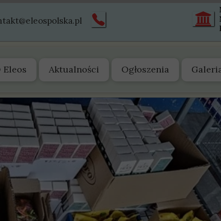
ntakt@eleospolska.pl
 Eleos
Aktualności
Ogłoszenia
Galeri
 nas
arząd
tatut
truktura
istoria
wiadectwa