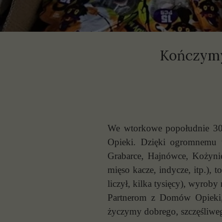
P
S
Kończymy
We wtorkowe popołudnie 30.
Opieki. Dzięki ogromnemu 
Grabarce, Hajnówce, Kożynie
mięso kacze, indycze, itp.),
liczył, kilka tysięcy), wyroby
Partnerom z Domów Opieki,
życzymy dobrego, szczęśliw