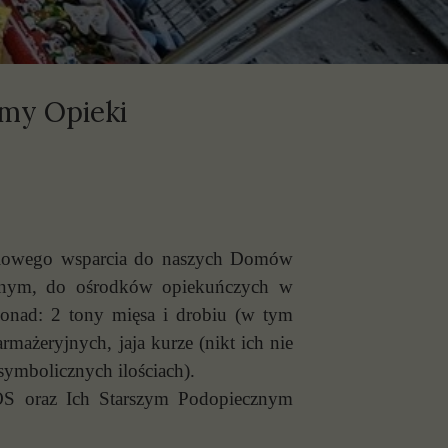
my Opieki
ściowego wsparcia do naszych Domów
asnym, do ośrodków opiekuńczych w
ponad: 2 tony mięsa i drobiu (w tym
mażeryjnych, jaja kurze (nikt ich nie
 symbolicznych ilościach).
OS oraz Ich Starszym Podopiecznym