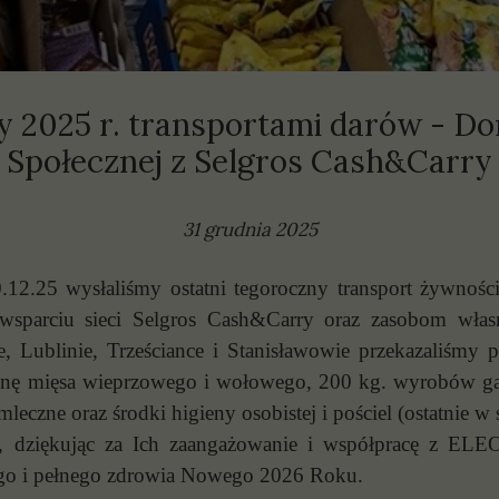
olityki
prawozdania
 2025 r. transportami darów - Do
Społecznej z Selgros Cash&Carry
31 grudnia 2025
12.25 wysłaliśmy ostatni tegoroczny transport żywno
wsparciu sieci Selgros Cash&Carry oraz zasobom wł
, Lublinie, Trześciance i Stanisławowie przekazaliśmy 
 tonę mięsa wieprzowego i wołowego, 200 kg. wyrobów gar
 mleczne oraz środki higieny osobistej i pościel (ostatnie w
 dziękując za Ich zaangażowanie i współpracę z ELE
ego i pełnego zdrowia Nowego 2026 Roku.