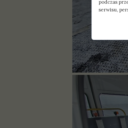
podczas prz
serwisu, pers