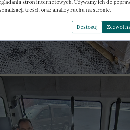
eglądania stron internetowych. Używamy ich do popraw
onalizacji treści, oraz analizy ruchu na stronie.
Dostosuj
Zezwól na