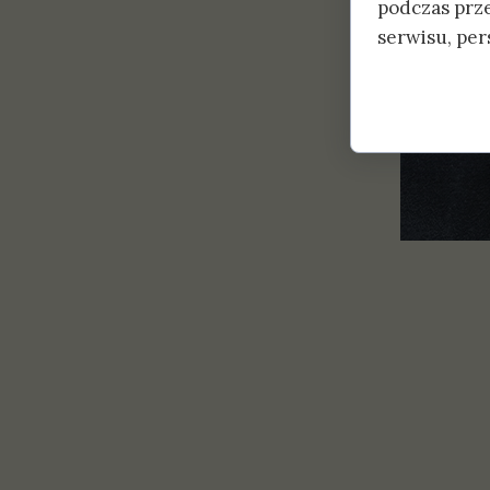
podczas prz
serwisu, pers