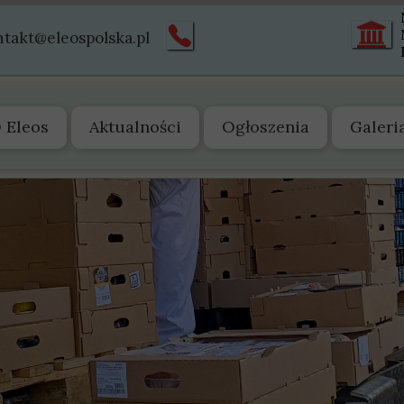
ntakt@eleospolska.pl
 Eleos
Aktualności
Ogłoszenia
Galeri
 nas
arząd
tatut
truktura
istoria
wiadectwa