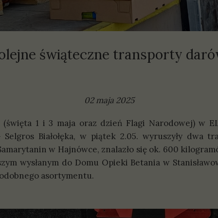
olityki
prawozdania
olejne świąteczne transporty daró
02 maja 2025
(święta 1 i 3 maja oraz dzień Flagi Narodowej) w EL
- Selgros Białołęka, w piątek 2.05. wyruszyły dwa 
marytanin w Hajnówce, znalazło się ok. 600 kilogramó
zym wysłanym do Domu Opieki Betania w Stanisławowi
odobnego asortymentu.