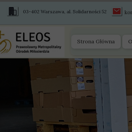
03-402 Warszawa, al. Solidarności 52
ko
Strona Główna
O
O
Z
S
S
H
Ś