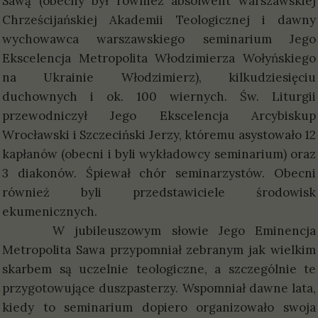
Sawą (obecny był również absolwent warszawskiej
Chrześcijańskiej Akademii Teologicznej i dawny
wychowawca warszawskiego seminarium Jego
Ekscelencja Metropolita Włodzimierza Wołyńskiego
na Ukrainie Włodzimierz), kilkudziesięciu
duchownych i ok. 100 wiernych. Św. Liturgii
przewodniczył Jego Ekscelencja Arcybiskup
Wrocławski i Szczeciński Jerzy, któremu asystowało 12
kapłanów (obecni i byli wykładowcy seminarium) oraz
3 diakonów. Śpiewał chór seminarzystów. Obecni
również byli przedstawiciele środowisk
ekumenicznych.
W jubileuszowym słowie Jego Eminencja
Metropolita Sawa przypomniał zebranym jak wielkim
skarbem są uczelnie teologiczne, a szczególnie te
przygotowujące duszpasterzy. Wspomniał dawne lata,
kiedy to seminarium dopiero organizowało swoja