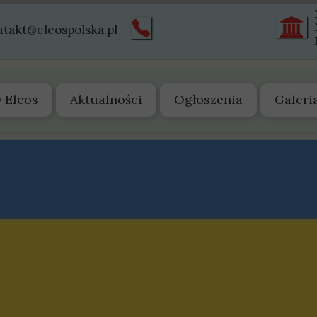
ntakt@eleospolska.pl
 Eleos
Aktualności
Ogłoszenia
Galeri
 nas
arząd
tatut
truktura
istoria
wiadectwa