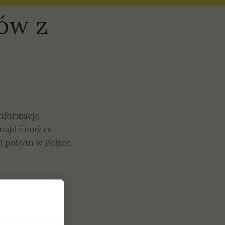
ów z
informacje
Znajdziemy tu
i pobytu w Polsce.
dzcow-z-