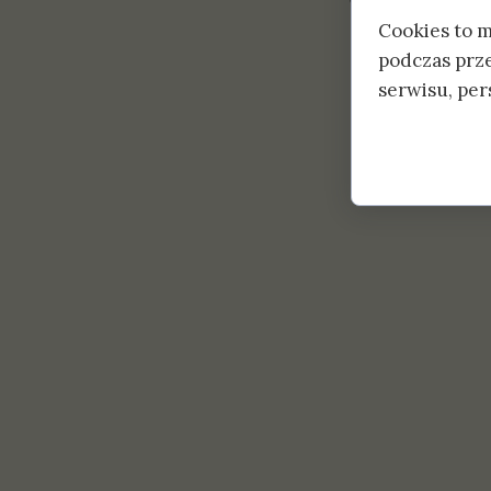
Cookies to 
podczas prz
serwisu, pers