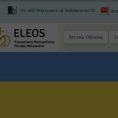
03-402 Warszawa, al. Solidarności 52
ko
Strona Główna
O
O
Z
S
S
H
Ś