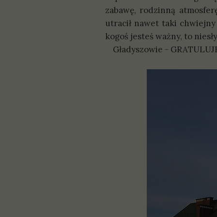
zabawę, rodzinną atmosferę
utracił nawet taki chwiejn
kogoś jesteś ważny, to niesł
Gładyszowie - GRATULUJEM