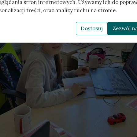
eglądania stron internetowych. Używamy ich do popraw
onalizacji treści, oraz analizy ruchu na stronie.
Dostosuj
Zezwól na