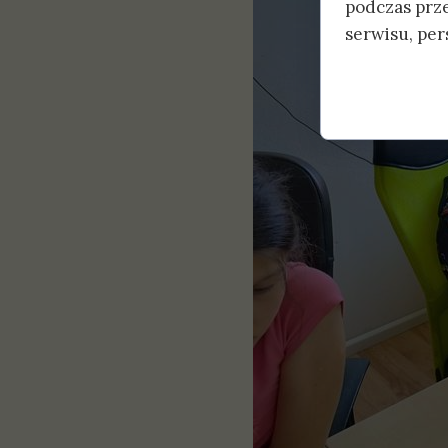
podczas prz
serwisu, pers