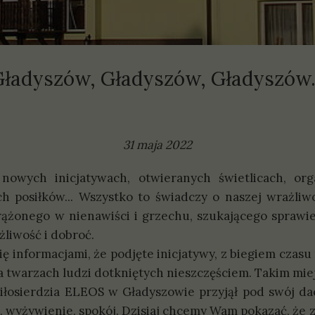
olityki
prawozdania
ładyszów, Gładyszów, Gładyszów.
31 maja 2022
 nowych inicjatywach, otwieranych świetlicach, or
h posiłków... Wszystko to świadczy o naszej wrażliwo
rążonego w nienawiści i grzechu, szukającego sprawie
żliwość i dobroć.
ię informacjami, że podjęte inicjatywy, z biegiem czasu n
 na twarzach ludzi dotkniętych nieszczęściem. Takim m
ierdzia ELEOS w Gładyszowie przyjął pod swój dach 
 wyżywienie, spokój. Dzisiaj chcemy Wam pokazać, że 