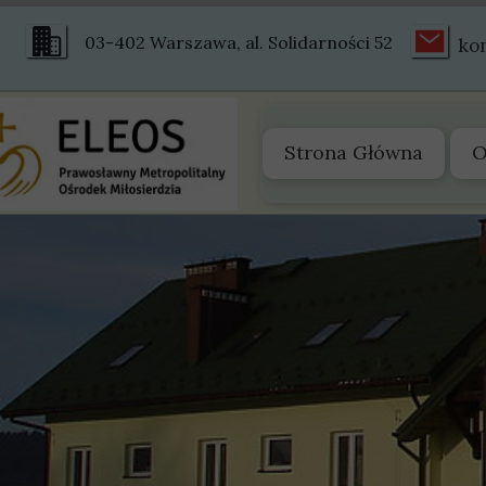
03-402 Warszawa, al. Solidarności 52
ko
Strona Główna
O
O
Z
S
S
H
Ś