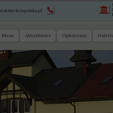
ntakt@eleospolska.pl
 Eleos
Aktualności
Ogłoszenia
Galeri
 nas
arząd
tatut
truktura
istoria
wiadectwa