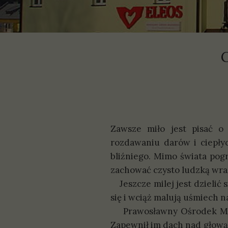
P
S
G
Zawsze miło jest pisać o
rozdawaniu darów i ciepłyc
bliźniego. Mimo świata pog
zachować czysto ludzką wra
Jeszcze milej jest dzielić s
się i wciąż malują uśmiech
Prawosławny Ośrodek Miłos
Zapewnił im dach nad głową,