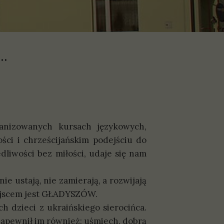
..
ganizowanych kursach językowych,
ści i chrześcijańskim podejściu do
dliwości bez miłości, udaje się nam
ie ustają, nie zamierają, a rozwijają
iejscem jest GŁADYSZÓW.
dzieci z ukraińskiego sierocińca.
zapewnił im również: uśmiech, dobrą