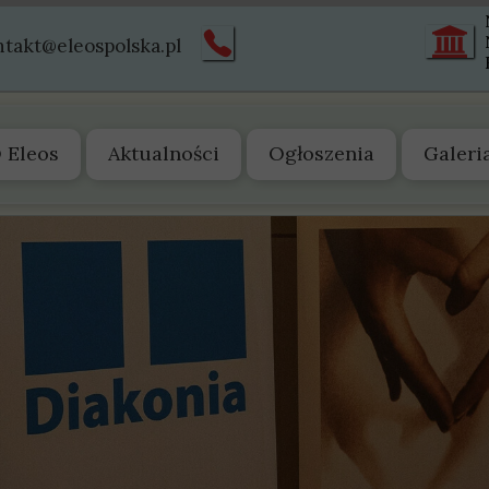
ntakt@eleospolska.pl
 Eleos
Aktualności
Ogłoszenia
Galeri
 nas
arząd
tatut
truktura
istoria
wiadectwa