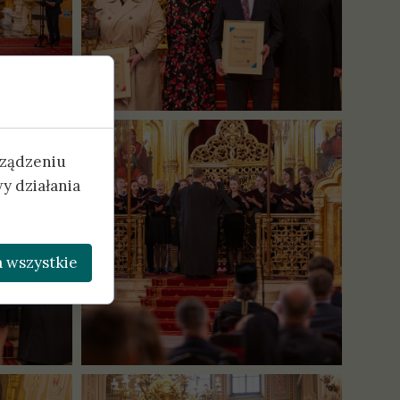
rządzeniu
y działania
 wszystkie