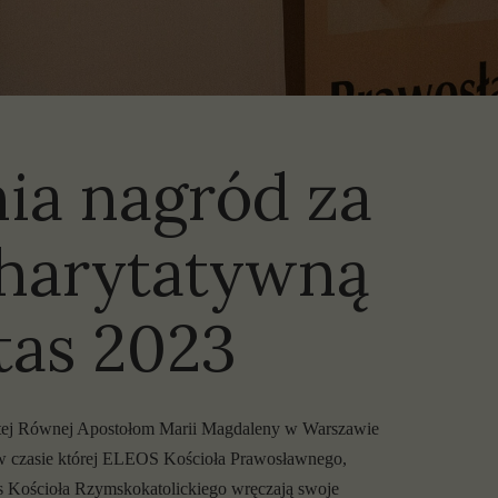
olityki
prawozdania
ia nagród za
charytatywną
tas 2023
iętej Równej Apostołom Marii Magdaleny w Warszawie
ć w czasie której ELEOS Kościoła Prawosławnego,
as Kościoła Rzymskokatolickiego wręczają swoje