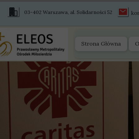
03-402 Warszawa, al. Solidarności 52
ko
Strona Główna
O
O
Z
S
S
H
Ś