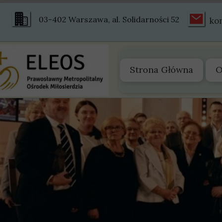
03-402 Warszawa, al. Solidarności 52
ko
Strona Główna
O
O
Z
S
S
H
Ś