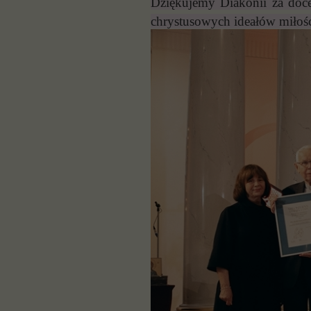
Dziękujemy Diakonii za docen
chrystusowych ideałów miłości