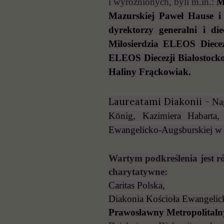
i wyróżnionych, byli m.in.:
M
Mazurskiej Paweł Hause i 
dyrektorzy generalni i di
Miłosierdzia ELEOS Diecez
ELEOS Diecezji Białostocko
Haliny Frąckowiak.
Laureatami Diakonii -
Na
König, Kazimiera Habarta
Ewangelicko-Augsburskiej w 
Wartym podkreślenia jest ró
charytatywne:
Caritas Polska,
Diakonia Kościoła Ewangeli
Prawosławny Metropolitaln