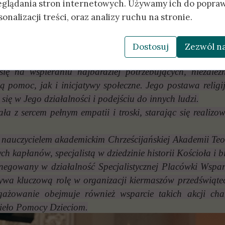
eglądania stron internetowych. Używamy ich do popraw
Wyróżnienia ELEOS Dłonie Miłosierdzia 2025 otrzy
onalizacji treści, oraz analizy ruchu na stronie.
ria NAGRODA SPECJALNA
k
- nominacja Prawosławnego Ośrodka Miłosierdzia ELEOS
proboszcz Parafii św. Pantelejmona w Zaściankach k
Dostosuj
Zezwól na
harytatywną, której celem jest niesienie pomocy potrzebu
się na wspieraniu najbardziej potrzebujących, niezale
 pomoc, jak i inicjatywy społeczne. Jego postawa religij
 się w Jego działalności i podejściu do innych ludzi.
ła z sercem pełnym empatii i troski, starając się realizo
t nauczycielem akademickim Chrześcijańskiej Akademii T
kapłanów, specjalistą w dziedzinie historii Kościoła i b
anegowany w działalność Specjalistycznej Placówki Wspar
ywa kluczową rolę w organizacji kiermaszów przedświąte
gażowanie obejmuje również wsparcie takich akcji c
zieło Pomocy Dzieciom.