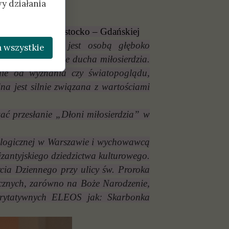
y działania
mali:
 Diecezji Białostocko – Gdańskiej
/Białegostoku, jest osobą głęboko
 wszystkie
jącym i szerzenie ducha miłosierdzia.
żnie od wyznania czy światopoglądu,
na jest silnie związana z wartościami
wać przesłanie „Dłoni miłosierdzia” w
eologicznej w Warszawie i wychowawcą
izantyjskiego dziedzictwa kulturowego.
cia Dziennego przy ulicy św. Proroka
cznych, zarówno na Boże Narodzenie,
harytatywnych ELEOS jak: Skarbonka