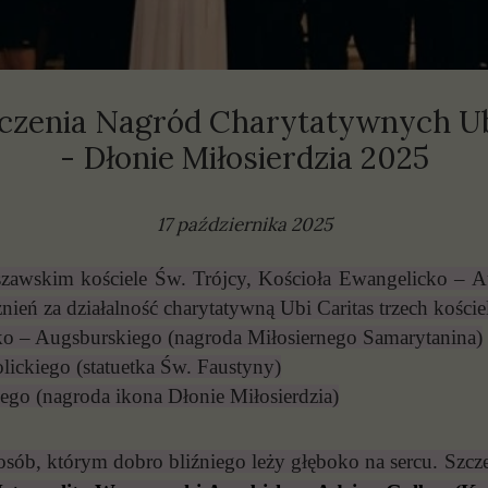
olityki
prawozdania
czenia Nagród Charytatywnych Ub
- Dłonie Miłosierdzia 2025
17 października 2025
awskim kościele Św. Trójcy, Kościoła Ewangelicko – Au
nień za działalność charytatywną Ubi Caritas trzech kośc
ko – Augsburskiego (nagroda Miłosiernego Samarytanina)
lickiego (statuetka Św. Faustyny)
o (nagroda ikona Dłonie Miłosierdzia)
osób, którym dobro bliźniego leży głęboko na sercu. Sz