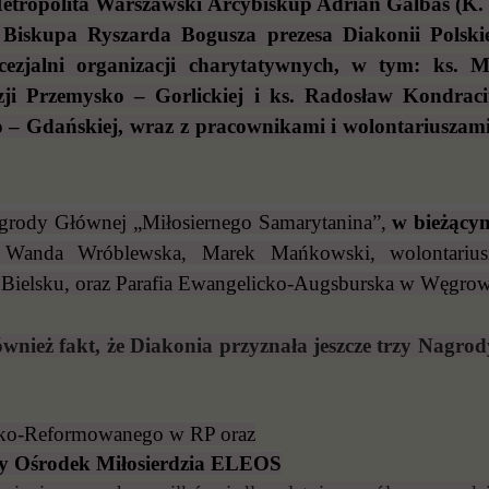
etropolita Warszawski Arcybiskup Adrian Galbas (K. R
Biskupa Ryszarda Bogusza prezesa Diakonii Polskie
ecezjalni organizacji charytatywnych, w tym: ks. 
ji Przemysko – Gorlickiej i ks. Radosław Kondraci
 – Gdańskiej, wraz z pracownikami i wolontariuszam
grody Głównej „Miłosiernego Samarytanina”,
w bieżącym
, Wanda Wróblewska, Marek Mańkowski, wolontariusz
Bielsku, oraz Parafia Ewangelicko-Augsburska w Węgrow
wnież fakt, że Diakonia przyznała jeszcze trzy Nagro
cko-Reformowanego w RP oraz
y Ośrodek Miłosierdzia ELEOS