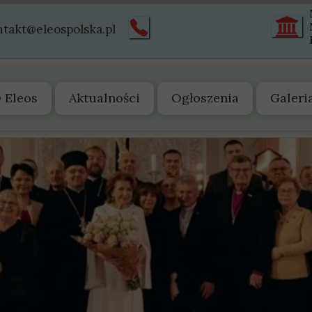
ntakt@eleospolska.pl
 Eleos
Aktualności
Ogłoszenia
Galeri
 nas
arząd
tatut
truktura
istoria
wiadectwa