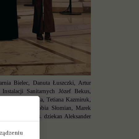
rnia Bielec, Danuta Łuszczki, Artur
nstalacji Sanitarnych Józef Bekus,
Oleksandra Krupka, Tetiana Kazmiruk,
ze Kolumba, Zenobia Słomian, Marek
f Papierz oraz ks. dziekan Aleksander
rządzeniu