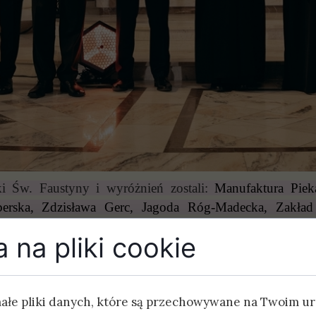
tki Św. Faustyny i wyróżnień zostali:
Manufaktura Pieka
rska, Zdzisława Gerc, Jagoda Róg-Madecka, Zakład I
 Kowalska oraz reprezentanci wolontariuszy z Ukrainy: 
 na pliki cookie
Vitalii Husaruk i Serhii Nuzhny (wyróżnienia), Rycer
iktor Bednarczyk, ks. Bartłomiej Łuszczyk, ks. Krzyszto
 Caritas).
małe pliki danych, które są przechowywane na Twoim u