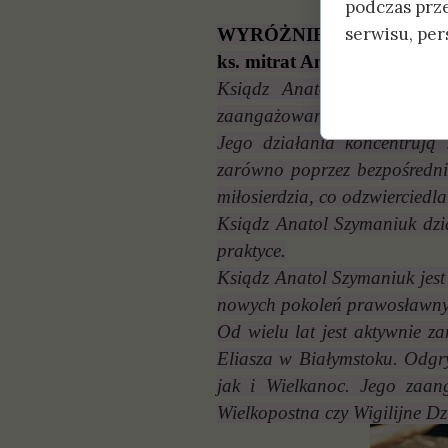
podczas prz
serwisu, pers
WYRÓŻNIENIE – katego
ks. mitrat Anatol Szymaniu
Ksiądz Anatol Szymaniuk, 
zaangażowaną w działalność c
Jego działania koncentrują 
zarówno poprzez bezpośrednią
miłosierdzia, co odzwierciedla
Ksiądz Anatol Szymaniuk dzia
praktyce.
Ksiądz Anatol Szymaniuk jes
nowych pokoleń prawosławnych 
Od wielu lat jest aktywnie z
Eliasza w Białymstoku. Odgr
jak i Wielkanoc. Jego zaan
Wielkopostna czy Wigilijne D