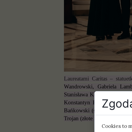
Laureatami Caritas – statue
Wandrowski, Gabriela Lambe
Stanisława Kossak, Czesława
Zgoda
Konstantyn Bezkorovainyi, 
Bańkowski (statuetka),
ks. W
Trojan
(złote medale dyrektora
Cookies to 