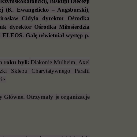
zymskokatolicki), Biskupi Diecezji
j (K. Ewangelicko – Augsburski),
Mirosław Cidyło dyrektor Ośrodka
uk dyrektor Ośrodka Miłosierdzia
i ELEOS. Galę uświetniał występ p.
 roku byli:
Diakonie Mülheim, Axel
ki Sklepu Charytatywnego Parafii
ie.
dy Główne. Otrzymały je organizacje