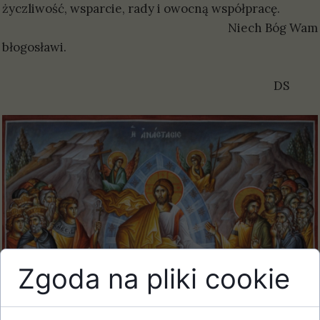
życzliwość, wsparcie, rady i owocną współpracę.
Niech Bóg Wam
błogosławi.
DS
Zgoda na pliki cookie