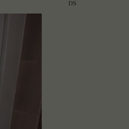
e się "choinka". DS