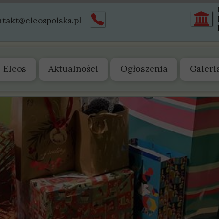
ntakt@eleospolska.pl
 Eleos
Aktualności
Ogłoszenia
Galeri
 nas
arząd
tatut
truktura
istoria
wiadectwa