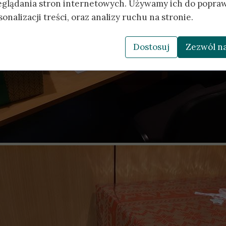
eglądania stron internetowych. Używamy ich do popraw
onalizacji treści, oraz analizy ruchu na stronie.
Dostosuj
Zezwól na