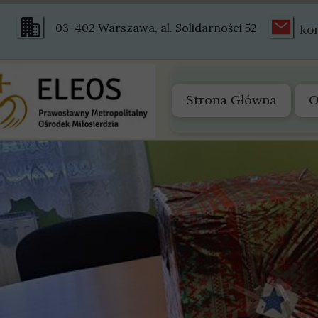
03-402 Warszawa, al. Solidarności 52
ko
Strona Główna
O
O
Z
S
S
H
Ś