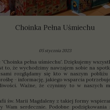
olityki
prawozdania
Choinka Pełna Uśmiechu
05 stycznia 2023
hoinka pełna uśmiechu". Dziękujemy wszystkim,
est to, że wychodzimy nawzajem sobie na spotk
a sami rozglądamy się kto w naszym pobliżu
ośbę - informację, jakiego wsparcia potrzebu
iwości. Ważne, że czynimy to w naszych mał
 św. Marii Magdaleny z takiej formy wspieran
emy Wam serdecznie. Podobne podziękowania