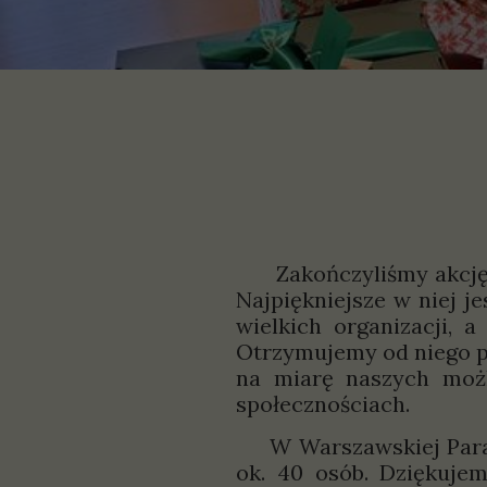
P
S
Zakończyliśmy akcję "C
Najpiękniejsze w niej j
wielkich organizacji, 
Otrzymujemy od niego pr
na miarę naszych możl
społecznościach.
W Warszawskiej Parafii
ok. 40 osób. Dziękuj