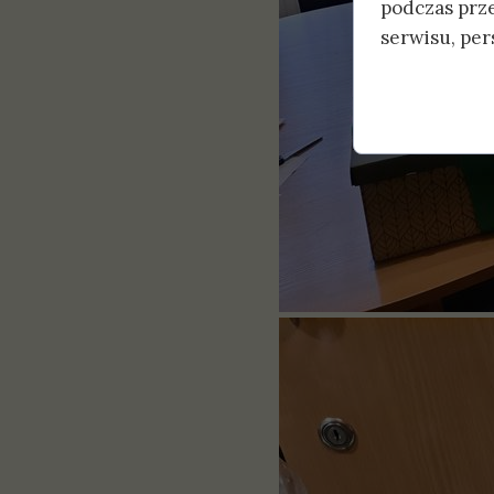
podczas prz
serwisu, pers