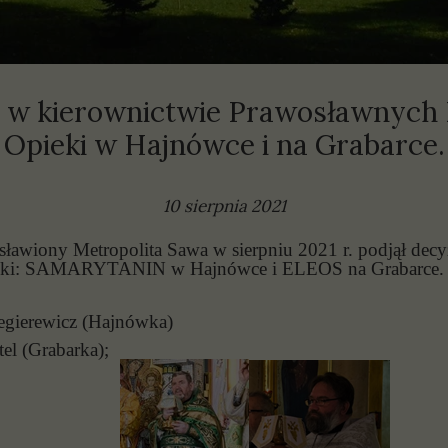
olityki
prawozdania
 w kierownictwie Prawosławnyc
Opieki w Hajnówce i na Grabarce.
10 sierpnia 2021
ławiony Metropolita Sawa w sierpniu 2021 r. podjął decy
i: SAMARYTANIN w Hajnówce i ELEOS na Grabarce. Z 
iegierewicz (Hajnówka)
tel (Grabarka);