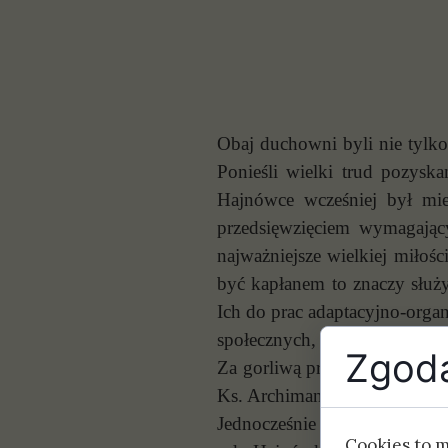
Obaj duchowni byli nie tylko
Ponieśli wielki trud pozys
Hajnówce wcześniej był mie
przedsięwzięciem wymagając
najważniejsze wielkiej miłoś
być kapłanem to znaczy służy
Ich do prac adaptacyjno-org
społecznych, co wcale nie by
Zgoda
Za gorliwą pracę oraz podąża
Ks. Archimandrycie. W imien
Jednocześnie Jego Eminencja
Cookies to 