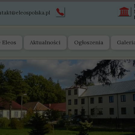
ntakt@eleospolska.pl
 Eleos
Aktualności
Ogłoszenia
Galeri
 nas
arząd
tatut
truktura
istoria
wiadectwa