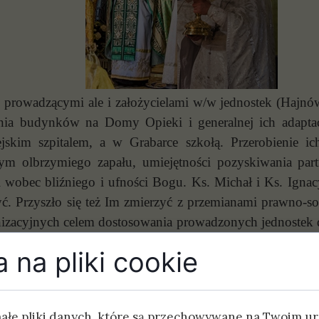
 prowadzącymi ale i założycielami w/w jednostek (Hajnów
kania budynków na Domy Opieki i generalnej ich adapt
jskim szpitalem, a w Grabarce szkołą. Przerobienie i
ym olbrzymiego zapału, umiejętności pozyskiwania par
ci wobec bliźniego i ufności Bogu. Ks. Michał i Ks. Ign
ć. Przyszło się też Im zmierzyć z przemianami prawno-soc
anizacyjnych celem dostosowania prowadzonych jednostek
ło prostym zadaniem.
 na pliki cookie
nie ewangeliczną ścieżką miłości i służby Jego Eminencj
iu ELEOS przyłączamy się do tych wyrazów uznania i po
 powołał na kierowników:
małe pliki danych, które są przechowywane na Twoim u