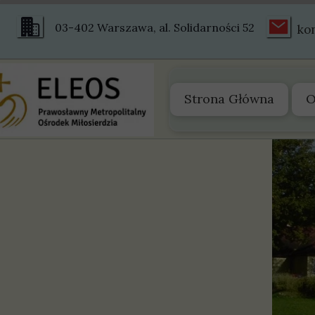
03-402 Warszawa, al. Solidarności 52
ko
Strona Główna
O
O
Z
S
S
H
Ś