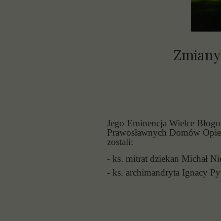
P
S
Zmiany
Jego Eminencja Wielce Błogos
Prawosławnych Domów Opiek
zostali:
- ks. mitrat dziekan Michał N
- ks. archimandryta Ignacy Py