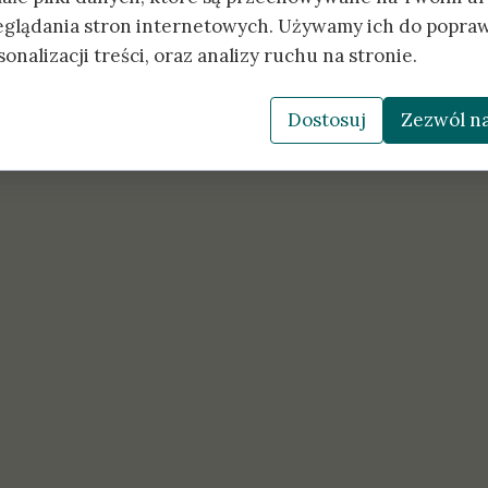
kowyckiego (z Hajnówki), a do
eglądania stron internetowych. Używamy ich do popraw
eniuka (z Siemiatycz).
onalizacji treści, oraz analizy ruchu na stronie.
gosławieństwa na nowej posłudze.
Dostosuj
Zezwól na