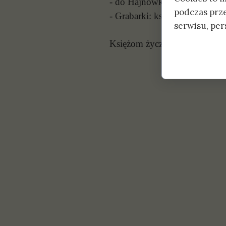
- do Hajnówki: ks. Jana Woł
podczas prz
- Grabarki: ks. Michała Siemi
serwisu, pers
Księżom życzymy Bożego bło