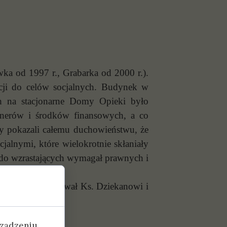
ka od 1997 r., Grabarka od 2000 r.).
acji do celów socjalnych. Budynek w
ch na stacjonarne Domy Opieki było
tnerów i środków finansowych, a co
acy pokazali całemu duchowieństwu, że
jalnymi, które wielokrotnie skłaniały
 do wzrastających wymagał prawnych i
a gorąco podziękował Ks. Dziekanowi i
dziękowania.
rządzeniu