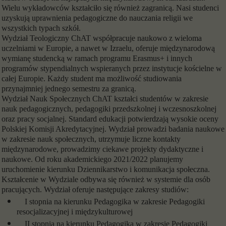
Wielu wykładowców kształciło się również zagranicą. Nasi studenci
uzyskują uprawnienia pedagogiczne do nauczania religii we
wszystkich typach szkół.
Wydział Teologiczny ChAT współpracuje naukowo z wieloma
uczelniami w Europie, a nawet w Izraelu, oferuje międzynarodową
wymianę studencką w ramach programu Erasmus+ i innych
programów stypendialnych wspieranych przez instytucje kościelne w
całej Europie. Każdy student ma możliwość studiowania
przynajmniej jednego semestru za granicą.
Wydział Nauk Społecznych ChAT kształci studentów w zakresie
nauk pedagogicznych, pedagogiki przedszkolnej i wczesnoszkolnej
oraz pracy socjalnej. Standard edukacji potwierdzają wysokie oceny
Polskiej Komisji Akredytacyjnej. Wydział prowadzi badania naukowe
w zakresie nauk społecznych, utrzymuje liczne kontakty
międzynarodowe, prowadzimy ciekawe projekty dydaktyczne i
naukowe. Od roku akademickiego 2021/2022 planujemy
uruchomienie kierunku Dziennikarstwo i komunikacja społeczna.
Kształcenie w Wydziale odbywa się również w systemie dla osób
pracujących. Wydział oferuje następujące zakresy studiów:
I stopnia na kierunku Pedagogika w zakresie Pedagogiki
resocjalizacyjnej i międzykulturowej
II stopnia na kierunku Pedagogika w zakresie Pedagogiki