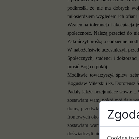
podkreślił, że nie ma dobrych wo
miłosierdziem względem ich ofiar i
Wzajemna tolerancja i akceptacja je
społeczność. Należą przecież do nie
Zakończył prośbą o codzienne modli
W nabożeństwie uczestniczyli przed
Społecznych, studenci i doktoranc
prosić Boga o pokój.
Modlitwie towarzyszył śpiew zeb
Bogusław Milerski i ks. Doroteusz 
Padały jakże przejmujące słowa: „
P
zostawiam wam, pokój mój daję w
domy, przedszkola. Bomby spadają na
Zgoda
frontowych okopach. Nie wiosna a w
zostawiam wam, pokój mój daję 
doświadczyli nie jednej, ale dwóch
Cookies to 