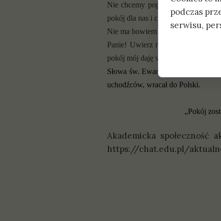
Nie chcemy popełniać tamtych błęd
podczas prz
pokój dla nas i całego świata. Już
serwisu, pers
Nie ma bowiem znaczenia kto uczyn
Panie! Uwierz naszej skrusze. Okaż
pokój mój daję wam”.
Słowa św. Ewangelii odczytał ks. Ra
uchodźców, wracał do Polski.
„Pokój zos
Akademicka społeczność ak
https://chat.edu.pl/aktual