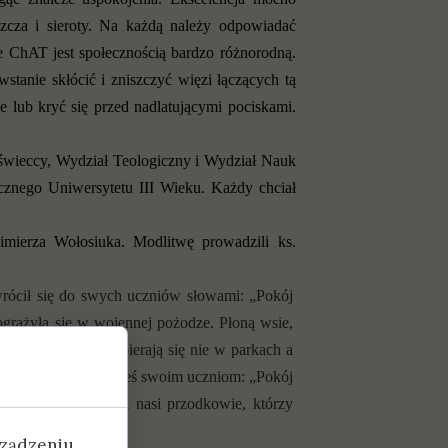
szcza i sieroty. Na każdą należy odpowiadać
e ChAT jest społecznością bardzo różnorodną.
stanie skłócić i zniszczyć więzi łączących tą
e lub kryć się przed nadlatującymi pociskami.
 świeccy, Wydział Teologiczny i Wydział Nauk
icznego Uniwersytetu III Wieku. Każdy chciał
mierza Wołosiuka. Modlitwę prowadzili ks.
wrócił się do swych uczniów słowami: „
Pokój
 pogrążyła się w wojennej pożodze. Płoną wsie,
i. Młodzi ludzie zbierają się nie w parkach a
„Boże, Ty powiedziałeś swoim uczniom: „
Pokój
y go godni, tak jak nasi przodkowie, którzy
rządzeniu