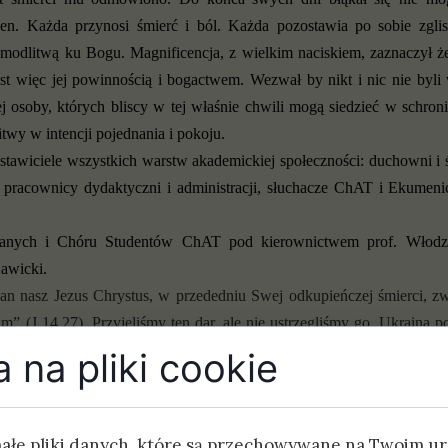
jen. Każda przynosi śmierć i ból. Każda pozostawia po sobie zgli
 modlitwą ku Bogu. Magnificencja, z wielkim naciskiem, zaznaczył ż
st więc jej powinnością i bogactwem. Wezwał by nikt i nic nie byli w
j osoby, których bliscy w tej właśnie chwili mogą siedzieć w schroni
twy w intencji pojednania i pokoju.
stawiciele wszystkich warstw akademickiej społeczności: duchowni i
i, pracownicy dydaktyczni i administracji, słuchacze ChAT i Ekumen
ranych i Chóru Studentów ChAT pod kierownictwem prof. Włodzi
Sawicki.
an nasz Jezus Chrystus, w przededniu Swej odkupieńczej śmierci, z
am
” (J 14,27). Przyjęliśmy ten dar, ale nie ustrzegliśmy go. Ukraina
 miasta, szkoły, świątynie. Drogi zapełniły się uchodźcami i czołgam
 na pliki cookie
ojna zawitała do naszych bram. Dzisiaj Ukraina… a kto jutro!?...”, 
wam”.
Nie byliśmy godni tego daru skoro go utraciliśmy. Nie byliśm
 wojen światowych, zanim zaczęli walczyć o pokój.
małe pliki danych, które są przechowywane na Twoim u