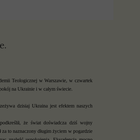
e.
ademii Teologicznej w Warszawie, w czwartek
pokój na Ukrainie i w całym świecie.
zeżywa dzisiaj Ukraina jest efektem naszych
dkreślił, że świat doświadcza dziś wojny
ał za to naznaczony długim życiem w pogardzie
ąc znaleźć uspokojenia. Ekscelencja mocno