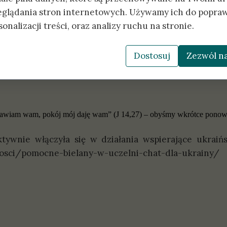
ów. Już dziś uderzamy się w pierś i prosimy o wybaczenie błędów wł
eglądania stron internetowych. Używamy ich do popraw
 dziś … wołamy Panie wybacz.
onalizacji treści, oraz analizy ruchu na stronie.
i pierwszy krok. Ważne by wykonano wszystkie niezbędne.
 zmiłowanie. Daj kolejną szansę. Niech Ukraina, Polska i cały świat 
Dostosuj
Zezwól na
fał Dmitruk, które pierwsze trzy dni wojny spędził w Kijowie, a nast
tawiam wam, pokój mój daję wam
” (J 14,27) – obyśmy wkrótce ponown
tywnie włączyła się w działania wspierające ukraiń
nosci/pomocne-bielany-w-uczelni-chat-dla-ukrainy/