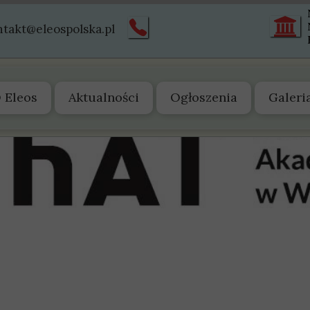
ntakt@eleospolska.pl
 Eleos
Aktualności
Ogłoszenia
Galeri
 nas
arząd
tatut
truktura
istoria
wiadectwa