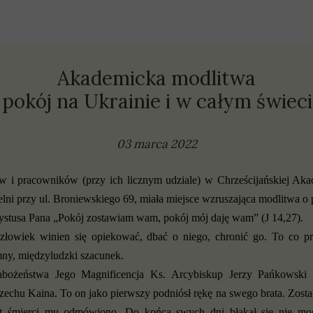
olityki
prawozdania
Akademicka modlitwa
 pokój na Ukrainie i w całym świeci
03 marca 2022
ów i pracowników (przy ich licznym udziale) w Chrześcijańskiej Ak
elni przy ul. Broniewskiego 69, miała miejsce wzruszająca modlitwa o 
rystusa Pana „Pokój zostawiam wam, pokój mój daję wam
” (J 14,27).
złowiek winien się opiekować, dbać o niego, chronić go. To co pr
mny, międzyludzki szacunek.
żeństwa Jego Magnificencja Ks. Arcybiskup Jerzy Pańkowski po
rzechu Kaina. To on jako pierwszy podniósł rękę na swego brata. Zost
 śmierci mu odmówiono. Do końca swych dni błąkał się nie mog