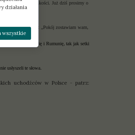
asnych i całej ludzkości. Już dziś prosimy o
y działania
jeszcze raz usłyszą: „
Pokój zostawiam wam,
 wszystkie
ępnie przez Mołdawię i Rumunię, tak jak setki
ie usłyszeli te słowa.
skich uchodźców w Polsce - patrz: