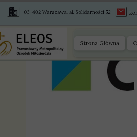
03-402 Warszawa, al. Solidarności 52
ko
Strona Główna
O
O
Z
S
S
H
Ś