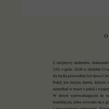
P
S
o
Z inicjatywy studentów, doktorant
3.03. o godz. 16,00 w siedzibie Ucz
Jej myślą przewodnia był słowa Ch
Pokój jest bożym darem, którym c
zaniedbań w trosce o pokój i wzaje
W słowie wprowadzającym do nabo
bratobójczej, która wywodzi się z g
i powszechnym odrzuceniu. Nawet